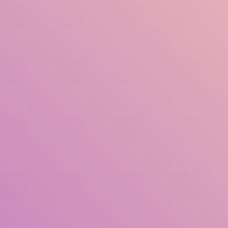
Judul
Pengarang
Subjek
ISBN/ISSN
Tipe Koleksi
Lokasi
GMD